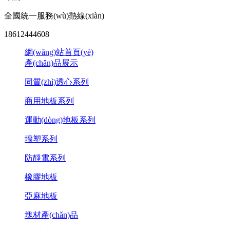
全國統一服務(wù)熱線(xiàn)
18612444608
網(wǎng)站首頁(yè)
產(chǎn)品展示
同質(zhì)透心系列
商用地板系列
運動(dòng)地板系列
墻塑系列
防靜電系列
橡膠地板
亞麻地板
塊材產(chǎn)品