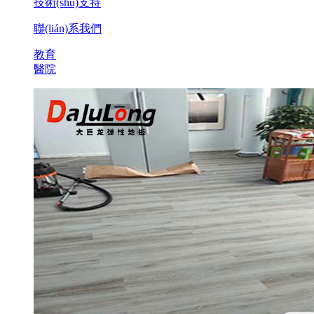
技術(shù)支持
聯(lián)系我們
教育
醫院