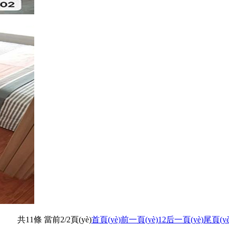
共11條 當前2/2頁(yè)
首頁(yè)
前一頁(yè)
1
2
后一頁(yè)
尾頁(yè