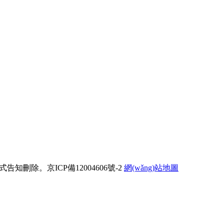
式告知刪除。
京ICP備12004606號-2
網(wǎng)站地圖