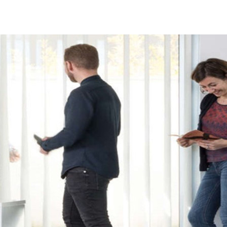
ù)供應(yīng)商