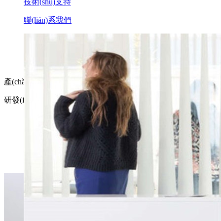
技術(shù)支持
聯(lián)系我們
1
2
3
4
產(chǎn)品中心
研發(fā)、生產(chǎn)、物流、設(shè)計(jì)、施工一體化服務(w
同質(zhì)透心系列
商用地板系列
運(yùn)動(dòng)地板系列
墻塑系列
防靜電系列