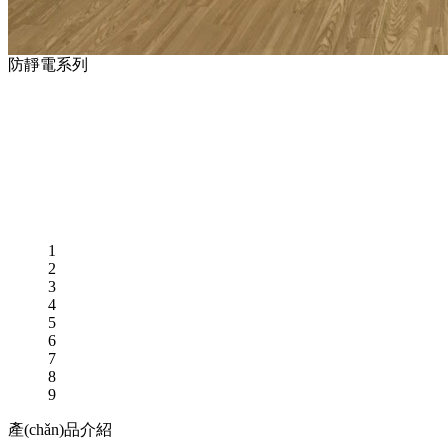
橡膠
1
2
3
4
5
6
7
8
9
產(chǎn)品介紹