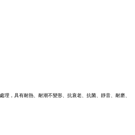
具有耐熱、耐潮不變形、抗衰老、抗菌、靜音、耐磨、