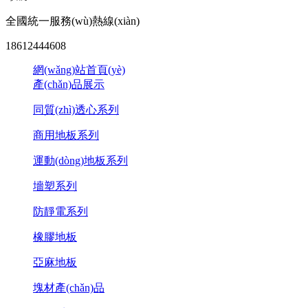
全國統一服務(wù)熱線(xiàn)
18612444608
網(wǎng)站首頁(yè)
產(chǎn)品展示
同質(zhì)透心系列
商用地板系列
運動(dòng)地板系列
墻塑系列
防靜電系列
橡膠地板
亞麻地板
塊材產(chǎn)品