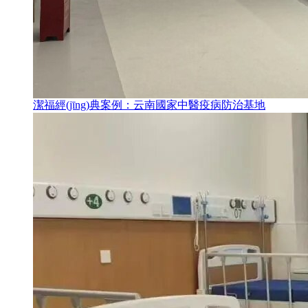
潔福經(jīng)典案例：云南國家中醫疫病防治基地