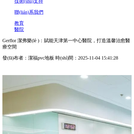
技術(shù)支持
聯(lián)系我們
教育
醫院
Gerflor 潔弗樂(lè )：賦能天津第一中心醫院，打造溫馨治愈醫
療空間
發(fā)布者：潔福pvc地板 時(shí)間：2025-11-04 15:41:28