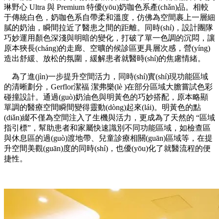
琳野心 Ultra 與 Premium 特優(yōu)奶咖色系產(chǎn)品。相較
于傳統白色，奶咖色系自帶柔和溫度，仿佛為空間裹上一層細
膩的奶油，瞬間拉近了醫患之間的距離。同時(shí)，設計團隊
巧妙運用顏色深淺與明暗的變化，打破了單一色調的沉悶，讓
原本狹長(cháng)的走廊、空曠的候診區更具層次感，營(yíng)
造出舒緩、放松的氛圍，緩解患者就醫時(shí)的焦慮情緒。
為了進(jìn)一步提升空間活力，同時(shí)實(shí)現功能區域
的清晰劃分，Gerflor潔福 潔弗樂(lè )在部分區域大膽嘗試色彩
碰撞設計。通過(guò)奶油色與明黃色的巧妙搭配，原本略顯
單調的醫療空間瞬間變得靈動(dòng)起來(lái)。明黃色的點
(diǎn)綴不僅為空間注入了生機與活力，更成為了天然的 “區域
指引標”，幫助患者和家屬快速識別不同功能區域，如檢查區
與休息區的過(guò)渡地帶、兒童診療相關(guān)區域等，在提
升空間美觀(guān)度的同時(shí)，也優(yōu)化了就醫流程的便
捷性。