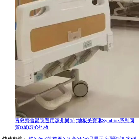
青島齊魯醫院選用潔弗樂(lè )地板美寶琳Symbioz系列同
質(zhì)透心地板
快速導航：
網(wǎng)站首頁(yè)
產(chǎn)品展示
新聞資訊
案例