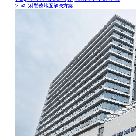
(zhuān)科醫療地面解決方案