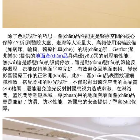
除了色彩設計的巧思，產(chǎn)品性能更是醫療空間的核心
保障?？紤]到醫院大廳、走廊等人流量大、高頻使用滾輪設備
（如病床、輪椅、醫療推車(chē)）的場(chǎng)景，Gerflor 潔
弗樂(lè )提供的
地面產(chǎn)品
具備優(yōu)異的耐壓痕性能，
無(wú)論是靜態(tài)的設備停放，還是動(dòng)態(tài)的滾輪反
復碾壓，都能保持地面平整完好，有效避免因地面磨損、變形
影響醫療工作的正常開(kāi)展。此外，產(chǎn)品表面紋理細
膩雅致，搭配柔和的啞光設計，不僅彰顯出醫院空間的高品質
(zhì)格調，還能避免強光反射對醫患視力造成刺激。在淋浴
間、盥洗間等潮濕區域，專(zhuān)用的地面與墻面產(chǎn)品
更是兼顧了防滑、防水性能，為醫患的安全提供了堅實(shí)保
障。