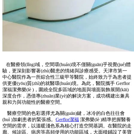
在醫療領(lǐng)域，空間環(huán)境不僅關(guān)乎視覺(jué)體
驗，更深刻影響著(zhù)醫患的情緒與診療感受。天津市第一
中心醫院作為一所綜合性三級甲等醫院，始終致力于為患者提
供更優(yōu)質(zhì)的就醫環(huán)境。為此，醫院攜手 Gerflor
潔福潔弗樂(lè )，圍繞全院多區域的地面與墻面裝飾展開(kāi)
深度合作，憑借專(zhuān)業(yè)的解決方案，成功構建出兼具
親和力與功能性的醫療空間。
醫療空間的色彩選擇尤為關(guān)鍵，冰冷的白色往往會
(huì )加劇患者的緊張感。
Gerflor潔福
潔弗樂(lè )精準把握醫養
空間的需求，以溫暖淺色系為核心打造空間基調。在醫院的走
廊、候診區、病房等高頻使用的功能區域，大面積鋪設了美寶