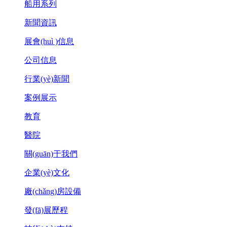
船用系列
新聞資訊
展會(huì )信息
公司信息
行業(yè)新聞
案例展示
教育
醫院
關(guān)于我們
企業(yè)文化
廠(chǎng)房設備
發(fā)展歷程