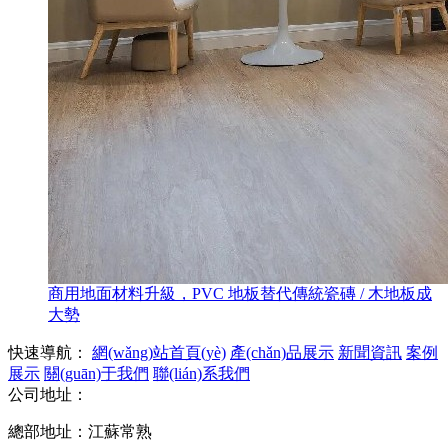
商用地面材料升級，PVC 地板替代傳統瓷磚 / 木地板成
大勢
快速導航：
網(wǎng)站首頁(yè)
產(chǎn)品展示
新聞資訊
案例
展示
關(guān)于我們
聯(lián)系我們
公司地址：
總部地址：江蘇常熟