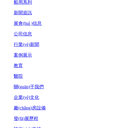
船用系列
新聞資訊
展會(huì )信息
公司信息
行業(yè)新聞
案例展示
教育
醫院
關(guān)于我們
企業(yè)文化
廠(chǎng)房設備
發(fā)展歷程