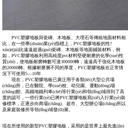
PVC塑膠地板與瓷磚、木地板、大理石等傳統地面材料相
比，在一些專(zhuān)業(yè)指標上，PVC塑膠地板的性?
xún)r(jià)比遠遠超過(guò)瓷磚、木地板等地面鋪裝材料，例
如，PVC
塑膠地板
利用高純度pvc材料堅硬耐磨的化學(xué)性
質(zhì)，使地板耐磨轉數可達300000轉，遠遠高于強化木地板
的20000轉。根據耐磨層不同的厚度，PVC塑膠地板在正常情
況下可使用5—10年
現在，PVC塑膠地板已廣泛用于各類(lèi)大型公共場
(chǎng)所，已在醫院、學(xué)校、幼兒園、運動(dòng)場
(chǎng)館、高鐵地鐵列車(chē)等行業(yè)和領(lǐng)域得到了高
度的認可，一些行業(yè)已將PVC塑膠地板寫(xiě)入行業(yè)裝
修標準，正逐步向商場(chǎng)、超市、大型辦公場(chǎng)所以
及家庭裝修所等領(lǐng)域發(fā)展。
現在所使用的新型
PVC塑膠地板
，采用的是世界上最先進(jìn)