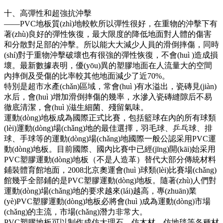
十、高彈性和超強抗沖擊
——PVC地板質(zhì)地較軟所以彈性很好，在重物的沖擊下有
著(zhù)良好的彈性恢復，最大限度的降低地面對人體的傷害
和分散對足部的沖擊。所以能大大減少人員的滑倒摔傷，同時
(shí)對于重物沖擊破壞也有很強的彈性恢復，不會(huì )造成損
壞。最新數據表明，優(yōu)異的塑膠地面在人流量大的空間
內摔倒及受傷的比率較其他地面減少了近70%。
特別是超市水產(chǎn)區域，常會(huì )有水溢出，瓷磚見(jiàn)
水后，會(huì )增加滑倒摔傷的幾率，水滲入瓷磚縫隙后不易
徹底清潔，會(huì )滋生細菌、殘留氣味。
運動(dòng)地板成為國際正式比賽，包括籃球在內的所有球類
(lèi)運動(dòng)場(chǎng)地的最佳選擇，羽毛球、乒乓球、排
球、手球等的運動(dòng)場(chǎng)地國際一般公認采用PVC運
動(dòng)地板。目前國際、國內比賽中已經(jīng)開(kāi)始采用
PVC塑膠運動(dòng)地板（不是人造革）替代大部分傳統材料
鋪裝體育館地面，2008北京奧運會(huì )球類(lèi)比賽場(chǎng)
館幾乎全部鋪的是PVC塑膠運動(dòng)地板。隨著(zhù)人們對
運動(dòng)場(chǎng)地的要求越來(lái)越高，專(zhuān)業
(yè)PVC塑膠運動(dòng)地板必將會(huì )成為運動(dòng)市場
(chǎng)的主流，市場(chǎng)潛力非常大。
PVC塑膠地板可以制作成仿大理石、仿木材、仿地毯等各種材