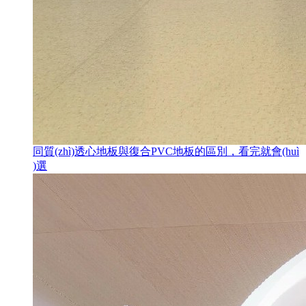
同質(zhì)透心地板與復合PVC地板的區別，看完就會(huì
)選