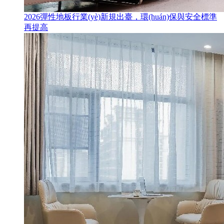
2026彈性地板行業(yè)新規出臺，環(huán)保與安全標準
再提高