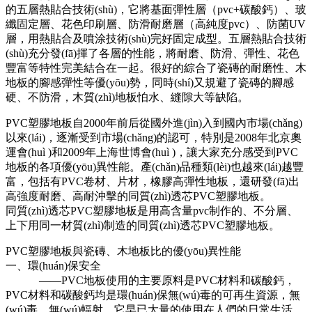
的五層熱貼合技術(shù)，它將基面彈性層（pvc+碳酸鈣）、玻
纖固定層、花色印刷層、防滑耐磨層（高純度pvc）、防菌UV
層，用熱貼合及噴涂技術(shù)完好固定成型。五層熱貼合技術
(shù)充分發(fā)揮了各層的性能，將耐磨、防滑、彈性、花色
豐富等特性完美結合在一起。很好的綜合了瓷磚的耐磨性、木
地板的腳感彈性等優(yōu)勢，同時(shí)又規避了瓷磚的腳感
硬、不防滑，木質(zhì)地板怕水、縫隙大等缺陷。
PVC塑膠地板自2000年前后從國外進(jìn)入到國內市場(chǎng)
以來(lái)，逐漸受到市場(chǎng)的認可，特別是2008年北京奧
運會(huì )和2009年上海世博會(huì )，讓大家充分感受到PVC
地板的各項優(yōu)異性能。產(chǎn)品種類(lèi)也越來(lái)越豐
富，包括有PVC卷材、片材，橡膠高彈性地板，還研發(fā)出
高強度耐磨、高耐沖擊的同質(zhì)透芯PVC塑膠地板。
同質(zhì)透芯PVC塑膠地板是用高含量pvc制作的、不分層、
上下用同一材質(zhì)制造的同質(zhì)透芯PVC塑膠地板。
PVC塑膠地板與瓷磚、木地板比的優(yōu)異性能
一、環(huán)保安全
——PVC地板使用的主要原料是PVC材料和碳酸鈣，
PVC材料和碳酸鈣均是環(huán)保無(wú)毒的可再生資源，無
(wú)毒、無(wú)輻射。它早已大量的使用在人們的日常生活