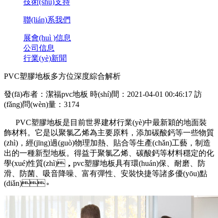
技術(shù)支持
聯(lián)系我們
展會(huì )信息
公司信息
行業(yè)新聞
PVC塑膠地板多方位深度綜合解析
發(fā)布者：潔福pvc地板 時(shí)間：2021-04-01 00:46:17 訪
(fǎng)問(wèn)量：3174
PVC塑膠地板
是目前世界建材行業(yè)中最新穎的地面裝
飾材料。它是以聚氯乙烯為主要原料，添加碳酸鈣等一些物質
(zhì)，經(jīng)過(guò)物理加熱、貼合等生產(chǎn)工藝，制造
出的一種新型地板。得益于聚氯乙烯、碳酸鈣等材料穩定的化
學(xué)性質(zhì)，pvc塑膠地板具有環(huán)保、耐磨、防
滑、防菌、吸音降噪、富有彈性、安裝快捷等諸多優(yōu)點
(diǎn)。